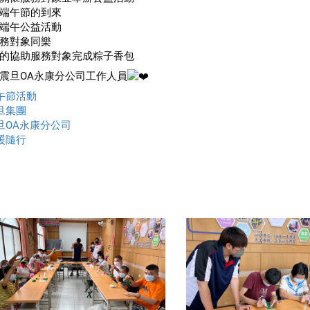
端午節的到來
端午公益活動
務對象同樂
的協助服務對象完成粽子香包
震旦OA永康分公司工作人員
午節活動
旦集團
旦OA永康分公司
暖隨行