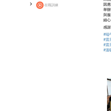
因應
在職訓練
舉辦
與服
細心
感謝
#端
#震
#震
#溫