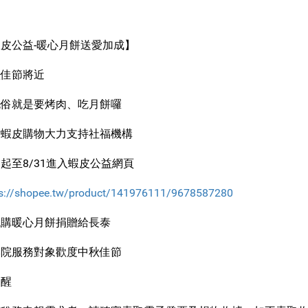
皮公益-暖心月餅送愛加成】
秋佳節將近
免俗就是要烤肉、吃月餅囉
謝蝦皮購物大力支持社福機構
起至8/31進入蝦皮公益網頁
ps://shopee.tw/product/141976111/9678587280
認購暖心月餅捐贈給長泰
本院服務對象歡度中秋佳節
提醒