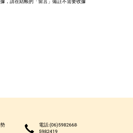
收據，請在結帳的「留言」備註不需要收據
北勢
電話:(06)5982668‧
5982419