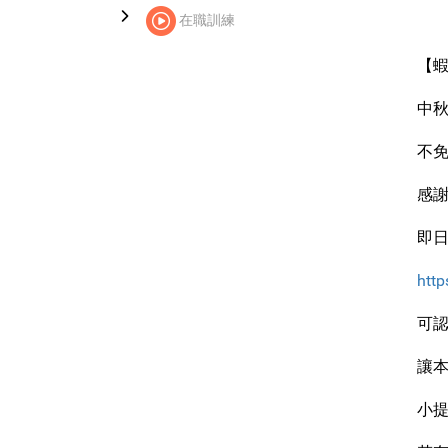
在職訓練
【蝦
中
不
感
即日
htt
可
讓
小