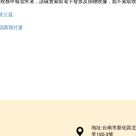
有稅務申報需求者，請確實索取電子發票及捐物收據，如不索取
皮公益
認購我付運
地址:台南市新化區
里100-3號