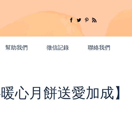
幫助我們
徵信記錄
聯絡我們
-暖心月餅送愛加成】