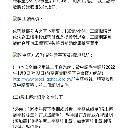
時數至少32小時(至多80小時)。實際工讀期間及工讀時
數將於錄取後另行通知。
️工讀薪資：
依勞動部公告之基本薪資，168元/小時。工讀機構另
依法為工讀生投保勞健保及提撥勞退金，工讀期滿且
經綜合評估工讀表現後將另補助健康檢查費用。
️申請方式(詳見注意事項及補助辦法)：
(一)本次全面採用線上平台系統，欲申請學生請於2022
年1月9日(星期日)前至慶寶勤勞基金會官方網站( 
http://www.prodiligence.org.tw/
 )申請帳號、填寫履歷
及申請資料，並上傳證明文件。
(二)應上傳之證明文件如下：
*必備：109學年度下學期或最近一學期成績單(請上傳
經學校核章的正式成績單)、學生證正反面或在學證明
(須加蓋110學年度上學期註冊章，如免蓋註冊章則請
提供在學證明)。