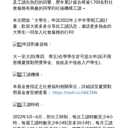
及工讀生熱烈的回響，歷年累計媒合將逾1,700名對社
會服務有興趣的同學到社福機構工讀 ~
本次開放「大學生」申請2022年上半年學期工讀計
畫，歡迎大家多多分享此工讀訊息，邀請更多熱血的
大學生一同加入社會服務的行列!
️申請對象資格：
大一至大四(專四、專五)在學學生皆可提出申請(不限
曾獲慶寶勤勞獎學金、低收及中低收入戶學生)。
️工讀機構：
本基金會指定之社會福利相關單位，詳細請至慶寶勤
勞基金會官網查看： 
https://reurl.cc/dxEZMk
️工讀時程：
2022年3月~6月，部分工時制，每次工讀時數至少4小
時，每週工讀時數至少8小時(至多20小時)，每月工讀