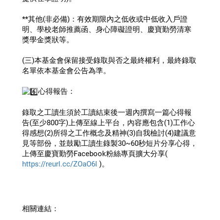
**其他(非必備)：有效期限內之低收或中低收入戶證
明、學校老師推薦函、身心障礙證明、慶寶勤勞清寒
獎學金獎狀等。
(三)本基金會保留接受錄取與否之最終權利，最終錄取
名單依本基金會公告為準。
心得報告：
錄取之工讀生須於工讀結束後一週內撰寫一篇心得報
告(至少800字)上傳至線上平台，內容應包含(1)工作心
得感想(2)所得之工作概念及精神(3)自我檢討(4)建議意
見等部份，並鼓勵工讀生錄製30~60秒短片分享心得，
上傳至慶寶勤勞Facebook粉絲專頁擴大分享( 
https://reurl.cc/ZOaO6l
 )。
相關連結：