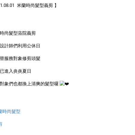
1.08.01  米蘭時尚髮型義剪 】
時尚髮型蒞院義剪
設計師們利用公休日
替服務對象修剪頭髮
已進入炎炎夏日
對象們也都換上清爽的髮型囉 
蘭時尚髮型
剪