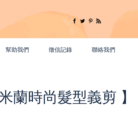
幫助我們
徵信記錄
聯絡我們
.01 米蘭時尚髮型義剪 】