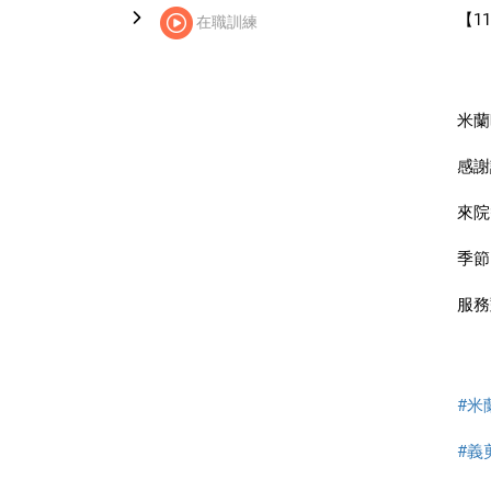
【11
在職訓練
米蘭
感謝
來院
季節
服務
#米
#義